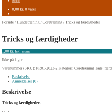
Shop
0,00
kr.
0 varer
Forside
/
Hundetræning
/
Coretræning
/
Tricks og færdigheder
Tricks og færdigheder
1,00
kr.
Inkl. moms
Ikke på lager
Varenummer (SKU):
PR01-2023-2
Kategori:
Coretræning
Tags:
færd
Beskrivelse
Anmeldelser (0)
Beskrivelse
Tricks og færdigheder.