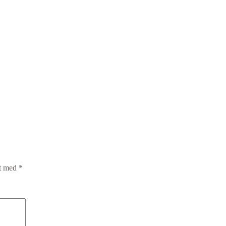
et med
*