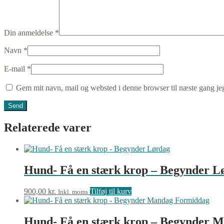
Din anmeldelse
*
Navn
*
E-mail
*
Gem mit navn, mail og websted i denne browser til næste gang j
Relaterede varer
Hund- Få en stærk krop – Begynder L
900,00
kr.
Tilføj til kurv
Inkl. moms
Hund- Få en stærk krop – Begynder 