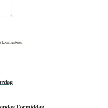
eg kommenterer.
ørdag
Mandag Formiddag