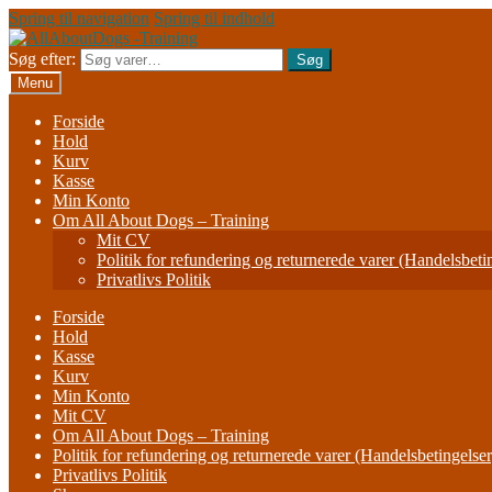
Spring til navigation
Spring til indhold
Søg efter:
Søg
Menu
Forside
Hold
Kurv
Kasse
Min Konto
Om All About Dogs – Training
Mit CV
Politik for refundering og returnerede varer (Handelsbeti
Privatlivs Politik
Forside
Hold
Kasse
Kurv
Min Konto
Mit CV
Om All About Dogs – Training
Politik for refundering og returnerede varer (Handelsbetingelser
Privatlivs Politik