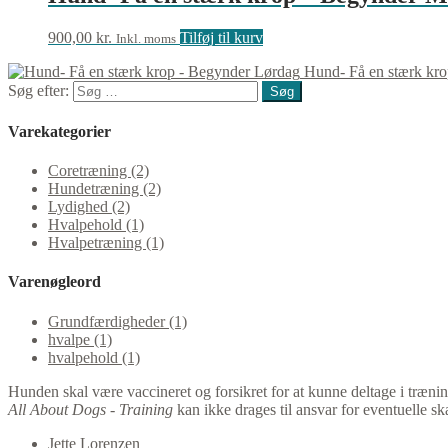
900,00
kr.
Tilføj til kurv
Inkl. moms
Hund- Få en stærk kr
Søg efter:
Varekategorier
Coretræning (2)
Hundetræning (2)
Lydighed (2)
Hvalpehold (1)
Hvalpetræning (1)
Varenøgleord
Grundfærdigheder (1)
hvalpe (1)
hvalpehold (1)
Hunden skal være vaccineret og forsikret for at kunne deltage i trænin
All About Dogs - Training
kan ikke drages til ansvar for eventuelle sk
Jette Lorenzen