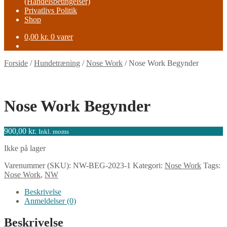
(Handelsbetingelser)
Privatlivs Politik
Shop
0,00
kr.
0 varer
Forside
/
Hundetræning
/
Nose Work
/
Nose Work Begynder
Nose Work Begynder
900,00
kr.
Inkl. moms
Ikke på lager
Varenummer (SKU):
NW-BEG-2023-1
Kategori:
Nose Work
Tags:
Nose Work
,
NW
Beskrivelse
Anmeldelser (0)
Beskrivelse