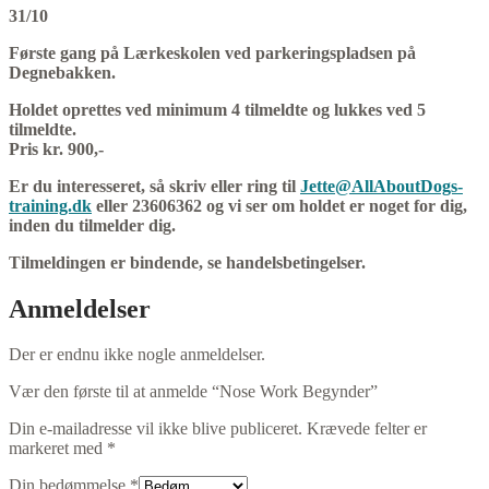
31/10
Første gang på Lærkeskolen ved parkeringspladsen på
Degnebakken.
Holdet oprettes ved minimum 4 tilmeldte og lukkes ved 5
tilmeldte.
Pris kr. 900,-
Er du interesseret, så skriv eller ring til
Jette@AllAboutDogs-
training.dk
eller 23606362 og vi ser om holdet er noget for dig,
inden du tilmelder dig.
Tilmeldingen er bindende, se handelsbetingelser.
Anmeldelser
Der er endnu ikke nogle anmeldelser.
Vær den første til at anmelde “Nose Work Begynder”
Din e-mailadresse vil ikke blive publiceret.
Krævede felter er
markeret med
*
Din bedømmelse
*