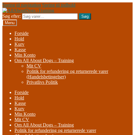
Spring til navigation
Spring til indhold
Søg efter:
Søg
Menu
Forside
Hold
Kurv
Kasse
Min Konto
Om All About Dogs – Training
Mit CV
Politik for refundering og returnerede varer
(Handelsbetingelser)
Privatlivs Politik
Forside
Hold
Kasse
Kurv
Min Konto
Mit CV
Om All About Dogs – Training
Politik for refundering og returnerede varer