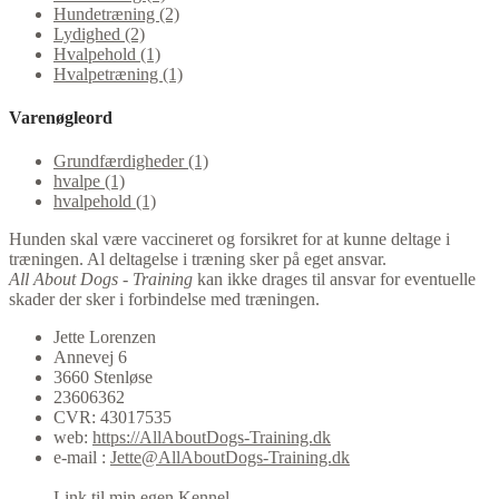
Hundetræning (2)
Lydighed (2)
Hvalpehold (1)
Hvalpetræning (1)
Varenøgleord
Grundfærdigheder (1)
hvalpe (1)
hvalpehold (1)
Hunden skal være vaccineret og forsikret for at kunne deltage i
træningen. Al deltagelse i træning sker på eget ansvar.
All About Dogs - Training
kan ikke drages til ansvar for eventuelle
skader der sker i forbindelse med træningen.
Jette Lorenzen
Annevej 6
3660 Stenløse
23606362
CVR: 43017535
web:
https://AllAboutDogs-Training.dk
e-mail :
Jette@AllAboutDogs-Training.dk
Link til min egen Kennel